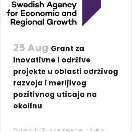
25 Aug
Grant za
inovativne i održive
projekte u oblasti održivog
razvoja i merljivog
pozitivnog uticaja na
okolinu
Posted at 12:13h
in Uncategorized
0
Likes