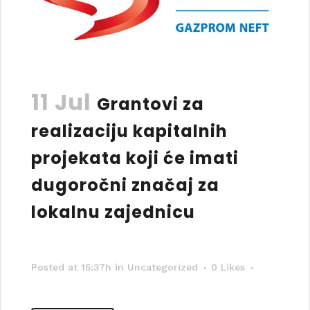
11 Jul
Grantovi za
realizaciju kapitalnih
projekata koji će imati
dugoročni značaj za
lokalnu zajednicu
Posted at 15:37h
in Uncategorized
0
Likes