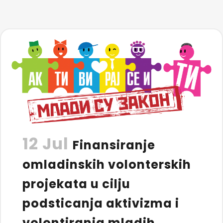
12 Jul
Finansiranje
omladinskih volonterskih
projekata u cilju
podsticanja aktivizma i
volontiranja mladih