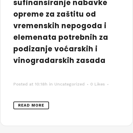
sufinansiranje nabavke
opreme za zaštitu od
vremenskih nepogoda i
elemenata potrebnih za
podizanje voćarskih i
vinogradarskih zasada
Posted at 10:18h
in Uncategorized
0
Likes
READ MORE