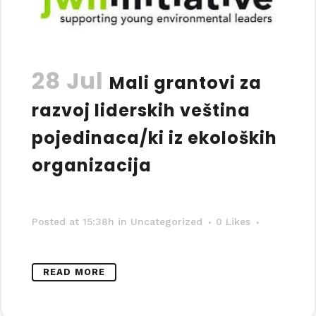
28 Jul
Mali grantovi za
razvoj liderskih veština
pojedinaca/ki iz ekoloških
organizacija
Posted at 15:38h
in Uncategorized
0
Likes
READ MORE