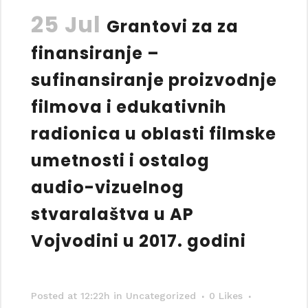
25 Jul
Grantovi za za
finansiranje –
sufinansiranje proizvodnje
filmova i edukativnih
radionica u oblasti filmske
umetnosti i ostalog
audio-vizuelnog
stvaralaštva u AP
Vojvodini u 2017. godini
Posted at 12:22h
in Uncategorized
0
Likes