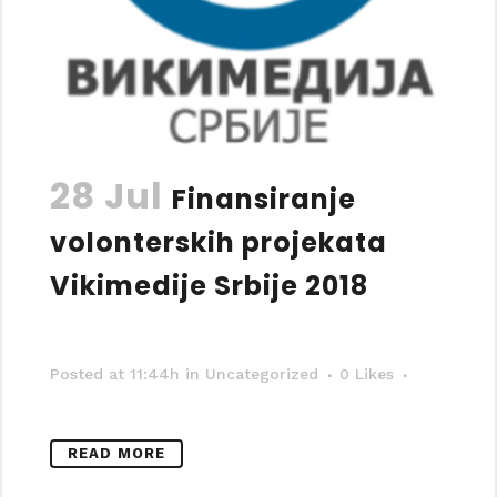
28 Jul
Finansiranje
volonterskih projekata
Vikimedije Srbije 2018
Posted at 11:44h
in Uncategorized
0
Likes
READ MORE