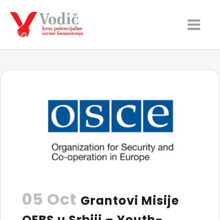
05 Oct
Grantovi Misije
OEBS u Srbiji – Youth-