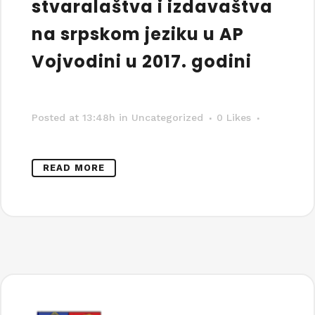
stvaralaštva i izdavaštva
na srpskom jeziku u AP
Vojvodini u 2017. godini
Posted at 13:48h
in Uncategorized
0
Likes
READ MORE