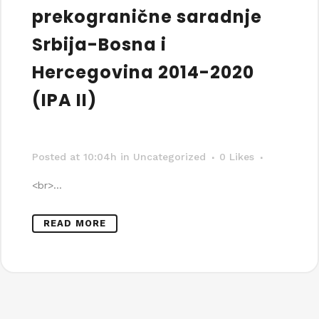
prekogranične saradnje
Srbija-Bosna i
Hercegovina 2014-2020
(IPA II)
Posted at 10:04h
in Uncategorized
0
Likes
<br>...
READ MORE