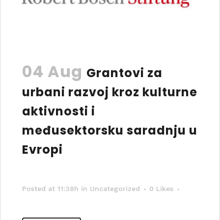
04 Aug
Grantovi za
urbani razvoj kroz kulturne
aktivnosti i
međusektorsku saradnju u
Evropi
Posted at 11:38h
in Uncategorized
0
Likes