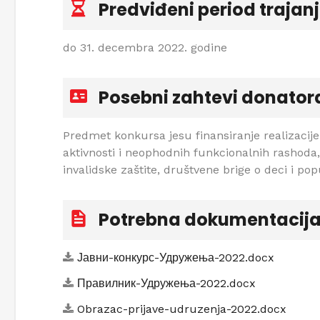
Predviđeni period trajan
do 31. decembra 2022. godine
Posebni zahtevi donator
Predmet konkursa jesu finansiranje realizaci
aktivnosti i neophodnih funkcionalnih rashoda, 
invalidske zaštite, društvene brige o deci i popu
Potrebna dokumentacij
Јавни-конкурс-Удружења-2022.docx
Правилник-Удружења-2022.docx
Obrazac-prijave-udruzenja-2022.docx