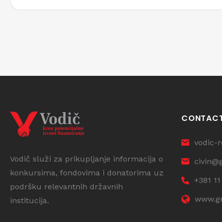
CONTAC
vodic-
Vodič služi za prikupljanje informacija o
civin@
konkursima, fondovima i donatorima uz
+381 11
podršku relevantnih državnih
www.gr
institucija.