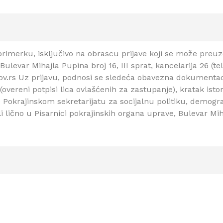
rimerku, isključivo na obrascu prijave koji se može preuz
Bulevar Mihajla Pupina broj 16, III sprat, kancelarija 26 (t
.gov.rs Uz prijavu, podnosi se sledeća obavezna dokumenta
(overeni potpisi lica ovlašćenih za zastupanje), kratak ist
e Pokrajinskom sekretarijatu za socijalnu politiku, demogra
i lično u Pisarnici pokrajinskih organa uprave, Bulevar Mih