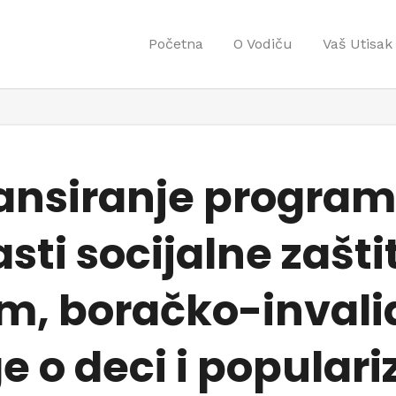
Početna
O Vodiču
Vaš Utisak
nansiranje progra
ti socijalne zaštite
om, boračko-invali
 o deci i populari