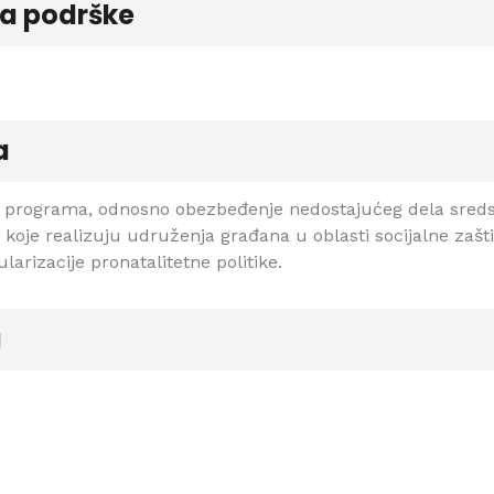
ja podrške
a
je programa, odnosno obezbeđenje nedostajućeg dela sreds
koje realizuju udruženja građana u oblasti socijalne zaštite
larizacije pronatalitetne politike.
a