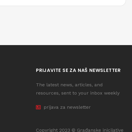
PRIJAVITE SE ZA NAŠ NEWSLETTER
The latest news, articles, and
resources, sent to your inbox weekly
prijava za newsletter
Copyright 2023 © Građanske inicijative