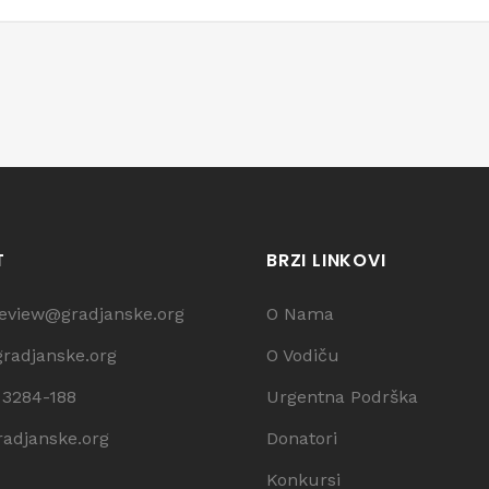
T
BRZI LINKOVI
review@gradjanske.org
O Nama
gradjanske.org
O Vodiču
 3284-188
Urgentna Podrška
adjanske.org
Donatori
Konkursi