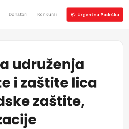
Donatori
Konkursi
Urgentna Podrška
ma udruženja
 i zaštite lica
dske zaštite,
zacije