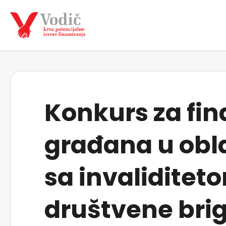
Konkurs za fi
građana u oblas
sa invaliditet
društvene brige