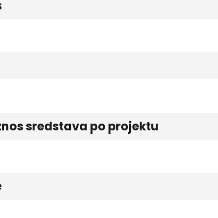
s
znos sredstava po projektu
e