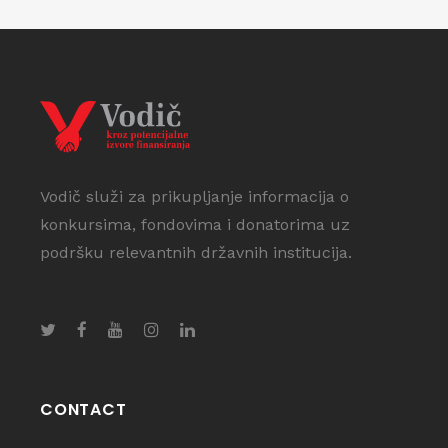
Vodič služi za prikupljanje informacija o
konkursima, fondovima i donatorima uz
podršku relevantnih državnih institucija.
CONTACT