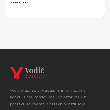
continues/
Vodič služi za prikupljanje informacija o
konkursima, fondovima i donatorima uz
podršku relevantnih državnih institucija.