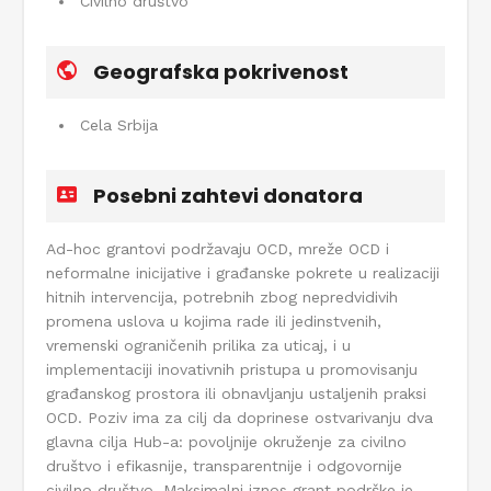
Civilno društvo
Geografska pokrivenost
Cela Srbija
Posebni zahtevi donatora
Ad-hoc grantovi podržavaju OCD, mreže OCD i
neformalne inicijative i građanske pokrete u realizaciji
hitnih intervencija, potrebnih zbog nepredvidivih
promena uslova u kojima rade ili jedinstvenih,
vremenski ograničenih prilika za uticaj, i u
implementaciji inovativnih pristupa u promovisanju
građanskog prostora ili obnavljanju ustaljenih praksi
OCD. Poziv ima za cilj da doprinese ostvarivanju dva
glavna cilja Hub-a: povoljnije okruženje za civilno
društvo i efikasnije, transparentnije i odgovornije
civilno društvo. Maksimalni iznos grant podrške je