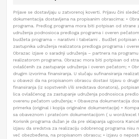
Prijave se dostavljaju u zatvorenoj koverti. Prijavu čini sle
dokumentacija dostavljena na propisanim obrascima: • Obr
programa. Predlog programa mora biti potpisan od strane 
udruženja podnosioca predloga programa i overen pečatom
budžeta programa – narativni i tabelarni . Budžet potpisan
zastupnika udruženja realizatora predloga programa i over
Obrazac izjave o saradnji udruženja – partnera na programu
realizatorom programa. Obrazac mora biti potpisan od stra
ovlašćenih za zastupanje udruženja i overen pečatom; • Obr
drugim izvorima finansiranja. U slučaju sufinansiranja realiz
u obavezi da na propisanom obrascu dostavi Izjavu o drugi
finansiranja (iz sopstvenih i/ili sredstava donatora), potpis
lica ovlašćenog za zastupanje udruženja podnosioca predl
overenu pečatom udruženja; • Obavezna dokumentacija dost
primerka (original i kopija originalne dokumentacije) • Kompa
sa obaveznom i pratećom dokumentacijom ( u word/excel 
Korisnik programa dužan je da pre sklapanja ugovora Kancelar
izjavu da sredstva za realizaciju odobrenog programa nisu n
već obezbeđena, na propisanom obrascu; • izjavu o nepost