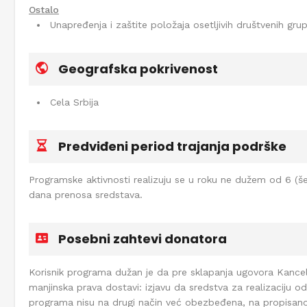
Ostalo
Unapređenja i zaštite položaja osetljivih društvenih gru
Geografska pokrivenost
Cela Srbija
Predviđeni period trajanja podrške
Programske aktivnosti realizuju se u roku ne dužem od 6 (š
dana prenosa sredstava.
Posebni zahtevi donatora
Korisnik programa dužan je da pre sklapanja ugovora Kancelar
manjinska prava dostavi: izjavu da sredstva za realizaciju 
programa nisu na drugi način već obezbeđena, na propisan