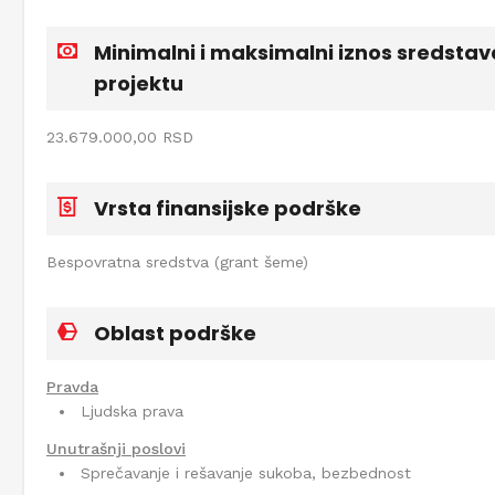
Minimalni i maksimalni iznos sredstav
projektu
23.679.000,00 RSD
Vrsta finansijske podrške
Bespovratna sredstva (grant šeme)
Oblast podrške
Pravda
Ljudska prava
Unutrašnji poslovi
Sprečavanje i rešavanje sukoba, bezbednost