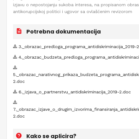
izjavu o nepostojanju sukoba interesa, na propisanom obrasc
antikorupcijskoj politici i ugovor sa ovlašćenim revizorom
Potrebna dokumentacija
3._obrazac_predloga_programa_antidiskriminacija_2019-
4._obrazac_budzeta_predloga_programa_antidiskriminacij
5._obrazac_narativnog_prikaza_budzeta_programa_antidiskr
2.doc
6._izjava_o_partnerstvu_antidiskriminacija_2019-2.doc
7._obrazac_izjave_o_drugim_izvorima_finansiranja_antidiskr
2.doc
Kako se aplicira?