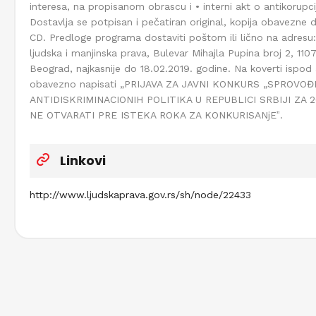
interesa, na propisanom obrascu i • interni akt o antikorupcijs
Dostavlja se potpisan i pečatiran original, kopija obavezne 
CD. Predloge programa dostaviti poštom ili lično na adresu:
ljudska i manjinska prava, Bulevar Mihajla Pupina broj 2, 110
Beograd, najkasnije do 18.02.2019. godine. Na koverti ispod
obavezno napisati „PRIJAVA ZA JAVNI KONKURS „SPROVOĐ
ANTIDISKRIMINACIONIH POLITIKA U REPUBLICI SRBIJI ZA 2
NE OTVARATI PRE ISTEKA ROKA ZA KONKURISANjEˮ.
Linkovi
http://www.ljudskaprava.gov.rs/sh/node/22433