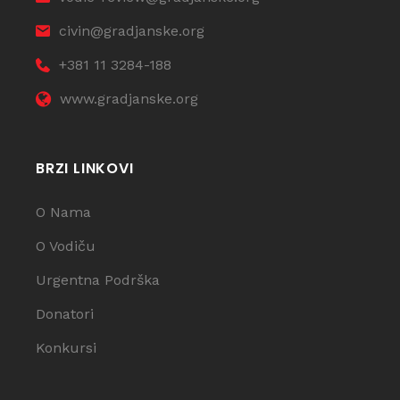
civin@gradjanske.org
+381 11 3284-188
www.gradjanske.org
BRZI LINKOVI
O Nama
O Vodiču
Urgentna Podrška
Donatori
Konkursi