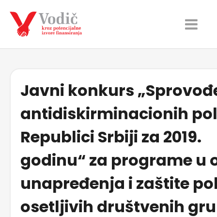
Javni konkurs „Sprovođ
antidiskirminacionih pol
Republici Srbiji za 2019.
godinu“ za programe u o
unapređenja i zaštite po
osetljivih društvenih gr