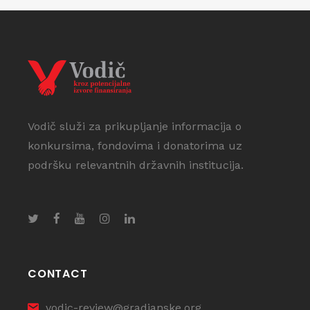
Vodič služi za prikupljanje informacija o
konkursima, fondovima i donatorima uz
podršku relevantnih državnih institucija.
CONTACT
vodic-review@gradjanske.org