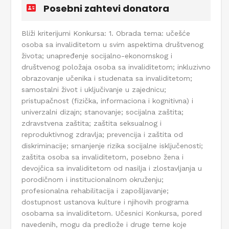
Posebni zahtevi donatora
Bliži kriterijumi Konkursa: 1. Obrada tema: učešće
osoba sa invaliditetom u svim aspektima društvenog
života; unapređenje socijalno-ekonomskog i
društvenog položaja osoba sa invaliditetom; inkluzivno
obrazovanje učenika i studenata sa invaliditetom;
samostalni život i uključivanje u zajednicu;
pristupačnost (fizička, informaciona i kognitivna) i
univerzalni dizajn; stanovanje; socijalna zaštita;
zdravstvena zaštita; zaštita seksualnog i
reproduktivnog zdravlja; prevencija i zaštita od
diskriminacije; smanjenje rizika socijalne isključenosti;
zaštita osoba sa invaliditetom, posebno žena i
devojčica sa invaliditetom od nasilja i zlostavljanja u
porodičnom i institucionalnom okruženju;
profesionalna rehabilitacija i zapošljavanje;
dostupnost ustanova kulture i njihovih programa
osobama sa invaliditetom. Učesnici Konkursa, pored
navedenih, mogu da predlože i druge teme koje