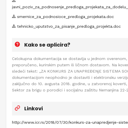
javni_poziv_za_podnosenje_predloga_projekata_za_dodelu_
smernice_za_podnosioce_predloga_projekata.doc
tehnicko_uputstvo_za_pisanje_predloga_projekta.doc
Kako se aplicira?
Celokupna dokumentacija se dostavlja u jednom overenom,
preporučeno, kurirskim putem ili ličnom dostavom. Na kovert
sledeći tekst: „ZA KONKURS ZA UNAPREĐENjE SISTEMA SO
dokumentacijom neophodno je dostaviti i elektronsku verzij
zaključno do 10. avgusta 2018. godine, u zatvorenoj koverti, 
Sektor za brigu o porodici i socijalnu zaštitu Nemanjina 22
Linkovi
http://www.icr.rs/2018/07/30/konkurs-za-unapredjenje-siste