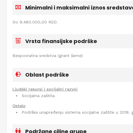
Minimalni i maksimalni iznos sredstav
Do 9.480.000,00 RSD.
Vrsta finansijske podrške
Bespovratna sredstva (grant šeme)
Oblast podrške
Ljudski resursi i socijalni razvoj
Socijalna zaštita
Ostalo
Podrška unapređenju sistema socijalne zaštite u 2018. 
Podržane ciljne grupe