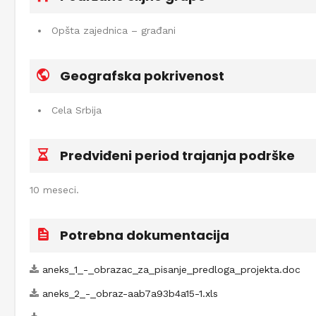
Opšta zajednica – građani
Geografska pokrivenost
Cela Srbija
Predviđeni period trajanja podrške
10 meseci.
Potrebna dokumentacija
aneks_1_-_obrazac_za_pisanje_predloga_projekta.doc
aneks_2_-_obraz-aab7a93b4a15-1.xls