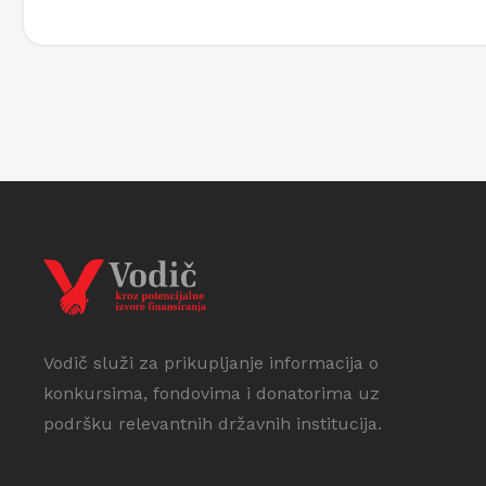
Vodič služi za prikupljanje informacija o
konkursima, fondovima i donatorima uz
podršku relevantnih državnih institucija.