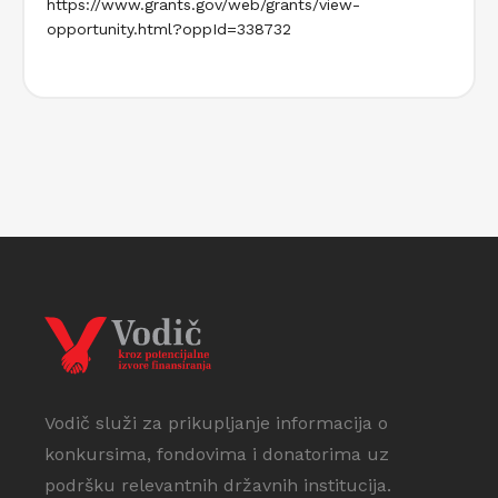
https://www.grants.gov/web/grants/view-
opportunity.html?oppId=338732
Vodič služi za prikupljanje informacija o
konkursima, fondovima i donatorima uz
podršku relevantnih državnih institucija.