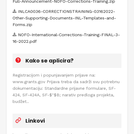
Full-Announcement-NOFO-Corrections-Training.zip
INLCA0036-CORRECTIONSTRAINING-03162022-
Other-Supporting-Documents-INL-Templates-and-
Forms.zip
NOFO-International-Corrections-Training-FINAL-3-
16-2022.pdf
Kako se aplicira?
Registracijom i popunjavanjem prijave na:
www.grants.gov Prijava treba da sadrži svu potrebnu
dokumentaciju: Standardne prijavne formulare, SF-
424, SF-424A, SF-$"$B; narativ predloga projekta,
budžet..
Linkovi