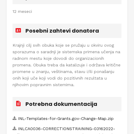
12 meseci
Posebni zahtevi donatora
Krajnji cilj svih obuka koje se pružaju u okviru ovog
sporazuma o saradnji je sistemska primena učenja na
radnom mestu koje dovodi do organizacionih
promena. Obuka treba da katalizuje i održava kritične
promene u znanju, veštinama, stavu i/ili ponašanju
onih koji uče koji vodi do pozitivnih rezultata u
njihovim popravnim sistemima.
Potrebna dokumentacija
INL-Templates-for-Grants.gov-Change-Map.zip
INLCA0036-CORRECTIONSTRAINING-03162022-