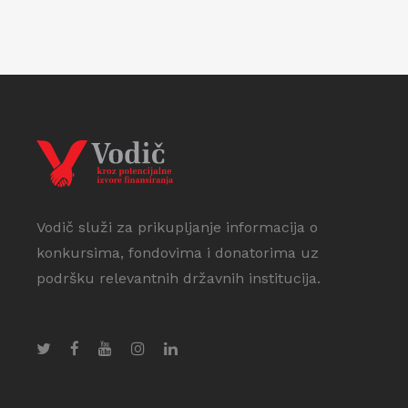
Vodič služi za prikupljanje informacija o
konkursima, fondovima i donatorima uz
podršku relevantnih državnih institucija.