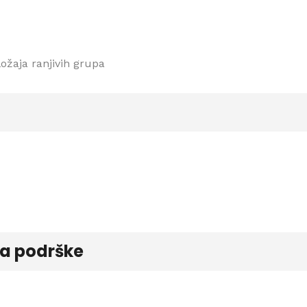
žaja ranjivih grupa
ja podrške