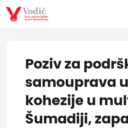
Poziv za podrš
samouprava u 
kohezije u mu
Šumadiji, zapad