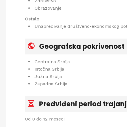
Zdravstvo
Obrazovanje
Ostalo
Unapređivanje društveno-ekonomskog polo
Geografska pokrivenost
Centralna Srbija
Istočna Srbija
Južna Srbija
Zapadna Srbija
Predviđeni period trajan
Od 8 do 12 meseci