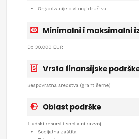
Organizacije civilnog društva
Minimalni i maksimalni i
Do 30.000 EUR
Vrsta finansijske podršk
Bespovratna sredstva (grant šeme)
Oblast podrške
Ljudski resursi i socijalni razvoj
Socijalna zaštita