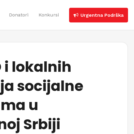
Donatori
Konkursi
Urgentna Podrška
i lokalnih
a socijalne
ama u
oj Srbiji