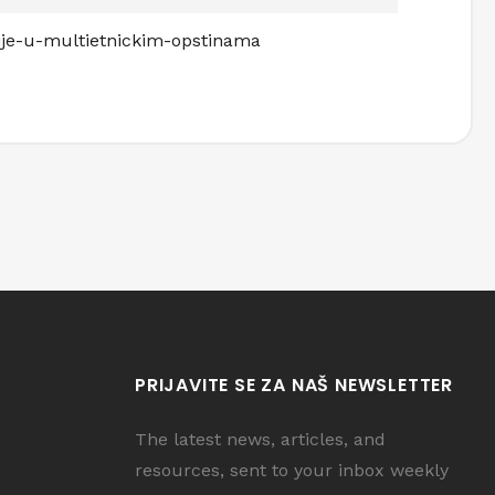
zije-u-multietnickim-opstinama
PRIJAVITE SE ZA NAŠ NEWSLETTER
The latest news, articles, and
resources, sent to your inbox weekly