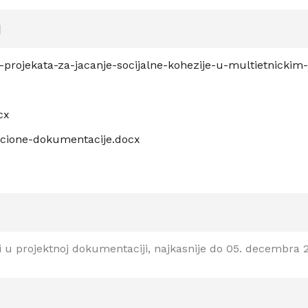
a
a-projekata-za-jacanje-socijalne-kohezije-u-multietnicki
cx
acione-dokumentacije.docx
i u projektnoj dokumentaciji, najkasnije do 05. decembra 