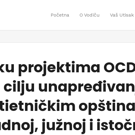
Početna
O Vodiču
Vaš Utisak
ku projektima OCD 
cilju unapređivanj
ltietničkim opštin
noj, južnoj i istočn