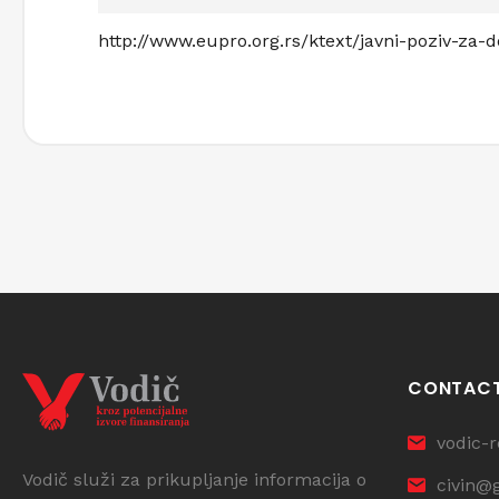
http://www.eupro.org.rs/ktext/javni-poziv-za-
CONTAC
vodic-
Vodič služi za prikupljanje informacija o
civin@