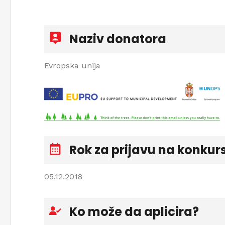
Naziv donatora
Evropska unija
Rok za prijavu na konkur
05.12.2018
Ko može da aplicira?