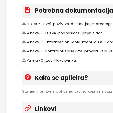
Potrebna dokumentacij
70-596-javni-poziv-za-dostavljanje-predlog
Aneks-F_Izjava-podnosioca-prijave.doc
Aneks-D_Informacioni-dokument-o-OCD.do
Aneks-E_Kontrolni-spisak-za-proveru-aplik
Aneks-C_LogiFki-okvir.xls
Kako se aplicira?
Slanjem prijavne dokumentacije, koja se nalaz
Linkovi