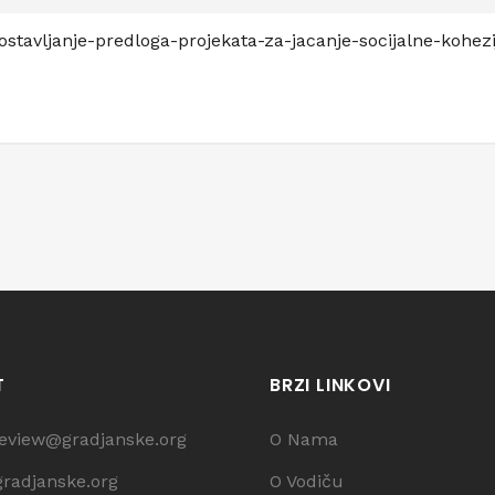
dostavljanje-predloga-projekata-za-jacanje-socijalne-kohe
T
BRZI LINKOVI
review@gradjanske.org
O Nama
gradjanske.org
O Vodiču