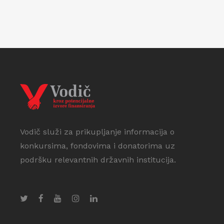
Vodič služi za prikupljanje informacija o
konkursima, fondovima i donatorima uz
podršku relevantnih državnih institucija.