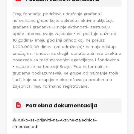
Trag fondacija podržava udruženja građana i
neformalne grupe koje: pokreću i aktivno uključuju
građane i građanke u svoje aktivnosti• zastupaju
opšte interese svoje zajednice• ne postoje duže od
10 godina• imaju godišnji prihod koji ne prelazi
1.200.000,00 dinara (za udruženja)• nemaju pristup
značajnim fondovima drugih donatora ili nisu direktno
povezane sa međunarodnim agencijama i fondovima
• nalaze se na teritoriji Srbije. Pod neformalnim
grupama podrazumevaju se grupe od najmanje troje
ljudi, koje su okupljene oko rešavanja problema u
zajednici i nisu formalno registrovane.
Potrebna dokumentacija
Kako-se-prijaviti-na-Aktivne-zajednice-
smernice.pdf