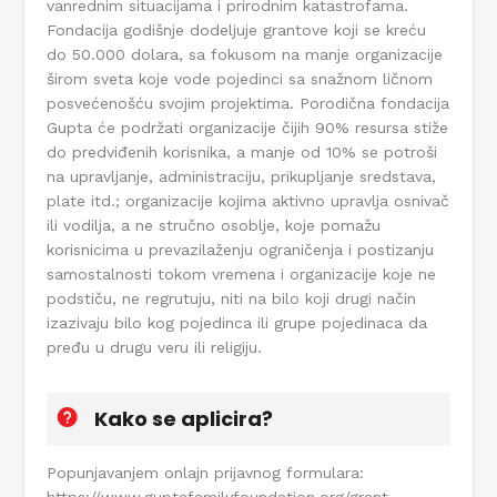
vanrednim situacijama i prirodnim katastrofama.
Fondacija godišnje dodeljuje grantove koji se kreću
do 50.000 dolara, sa fokusom na manje organizacije
širom sveta koje vode pojedinci sa snažnom ličnom
posvećenošću svojim projektima. Porodična fondacija
Gupta će podržati organizacije čijih 90% resursa stiže
do predviđenih korisnika, a manje od 10% se potroši
na upravljanje, administraciju, prikupljanje sredstava,
plate itd.; organizacije kojima aktivno upravlja osnivač
ili vodilja, a ne stručno osoblje, koje pomažu
korisnicima u prevazilaženju ograničenja i postizanju
samostalnosti tokom vremena i organizacije koje ne
podstiču, ne regrutuju, niti na bilo koji drugi način
izazivaju bilo kog pojedinca ili grupe pojedinaca da
pređu u drugu veru ili religiju.
Kako se aplicira?
Popunjavanjem onlajn prijavnog formulara: