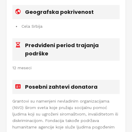
Geografska pokrivenost
Cela Srbija
Predviđeni period trajanja
podrške
12 meseci
Posebni zahtevi donatora
Grantovi su namenjeni nevladinim organizacijama
(NVO) širom sveta koje pružaju socijalnu pomoć
ljudima koji su ugroženi siromaštvom, invaliditetom ili
diskriminacijom. Fondacija takođe podržava
humanitarne agencije koje služe ljudima pogođenim