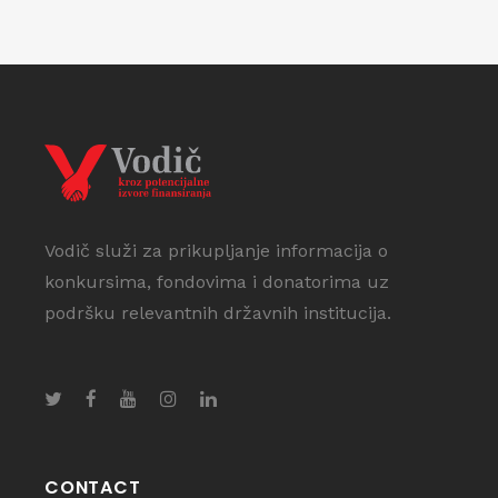
Vodič služi za prikupljanje informacija o
konkursima, fondovima i donatorima uz
podršku relevantnih državnih institucija.
CONTACT