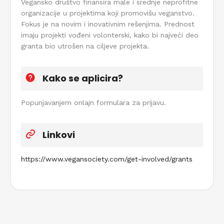
Vegansko društvo finansira male i srednje neprofitne
organizacije u projektima koji promovišu veganstvo.
Fokus je na novim i inovativnim rešenjima. Prednost
imaju projekti vođeni volonterski, kako bi najveći deo
granta bio utrošen na ciljeve projekta.
Kako se aplicira?
Popunjavanjem onlajn formulara za prijavu.
Linkovi
https://www.vegansociety.com/get-involved/grants