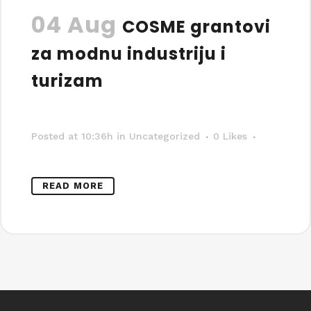
04 Aug
COSME grantovi
za modnu industriju i
turizam
Posted at 10:36h
in Uncategorized
0
Likes
READ MORE