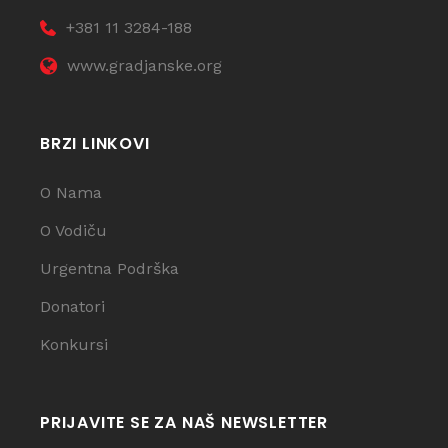
+381 11 3284-188
www.gradjanske.org
BRZI LINKOVI
O Nama
O Vodiču
Urgentna Podrška
Donatori
Konkursi
PRIJAVITE SE ZA NAŠ NEWSLETTER